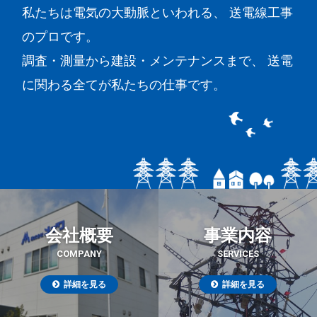
私たちは電気の大動脈といわれる、
送電線工事
のプロです。
調査・測量から建設・メンテナンスまで、
送電
に関わる全てが私たちの仕事です。
会社概要
事業内容
COMPANY
SERVICES
詳細を見る
詳細を見る